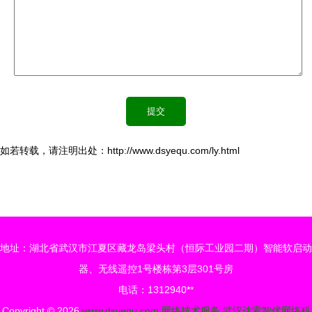
如若转载，请注明出处：http://www.dsyequ.com/ly.html
地址：湖北省武汉市江夏区藏龙岛梁头村（恒际工业园二期）智能软启动
器、无线遥控1号楼栋第3层301号房
电话：1312940**
Copyright © 2026
www.dsyequ.com
网络技术服务
武汉达索智优网络科