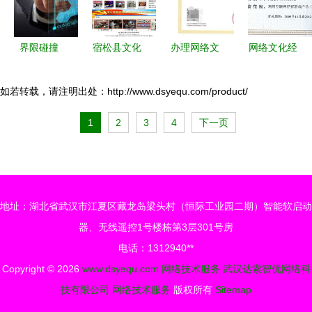
新闻再建样
技术服务之
自身展示能
道
界限碰撞
宿松县文化
办理网络文
网络文化经
力开拓里程
IT与OT思
产业网正式
化经营许可
营许可证
碑！！！这
维差异如何
上线，助力
证 网络技
数字文化产
如若转载，请注明出处：http://www.dsyequ.com/product/
是平台资讯
在工业互联
网络文化经
术服务的合
业的“通行
标题需人工
1
2
3
4
下一页
网中解码文
营与产业发
规路径与操
证”与合规
确认一次更
化困境
展
作指南
指南
新。可为您
按优化后逻
辑接生成省
地址：湖北省武汉市江夏区藏龙岛梁头村（恒际工业园二期）智能软启动
入围称号新
器、无线遥控1号楼栋第3层301号房
闻的一个样
电话：1312940**
稿稿件 入
Copyright © 2026
www.dsyequ.com
网络技术服务
武汉达索智优网络科
示范引领定
技有限公司
网络技术服务
版权所有
Sitemap
稿输出按说