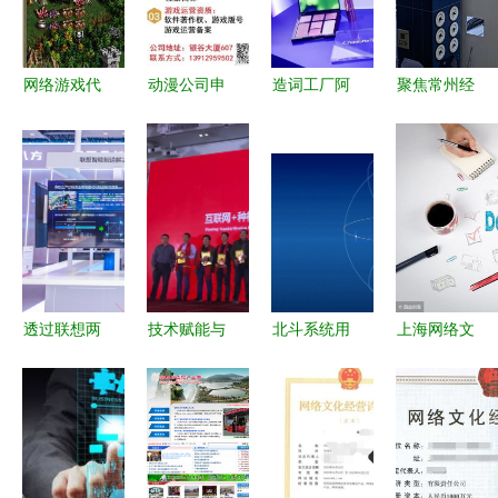
络文化安全
防线
网络游戏代
动漫公司申
造词工厂阿
聚焦常州经
理商利润_
请网络文化
里再推新概
开区制造业
能歉钱的游
经营许可证
念“网紫” 网
转型新高地
戏
的完整流程
红时代已过
三家标杆企
指南
时？邦眼的
业携数智典
技术力量揭
范揽获智能
秘
激光与聚醚
等经济界动
透过联想两
技术赋能与
北斗系统用
上海网络文
能 智能制
大样板工
商业模式双
户超20亿，
化经营许可
造考核涌现
程，解析
轮驱动 物
网络技术服
证办理指南
蜕变传奇苏
5G全连接
联网私人订
务新发展引
聚焦网络技
工厂新称号
工厂的建设
制工厂的全
擎
术服务类企
之稳！_速
关键与网络
国化之途
业