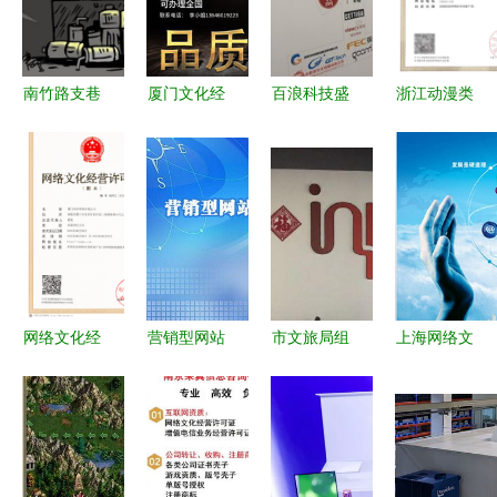
南竹路支巷
厦门文化经
百浪科技盛
浙江动漫类
深处的黑网
营许可证怎
装亮相第十
网络文化经
咖 15平米
样申请 创
七届深圳文
营许可证
暗室内挤着
哈网络 图
博会，全方
（文网文）
15台电脑，
位展示外贸
办理指南
监管是否需
及数字门户
要迭代？
实力
网络文化经
营销型网站
市文旅局组
上海网络文
营许可证全
建设 如何
织开展互联
化经营许可
解析 从申
留住用户的
网文化经营
证加急办理
请到合规运
专业策略
单位专项检
流程全解析
营指南
查 筑牢网