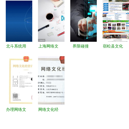
念“网紫” 网
转型新高地
程，解析
轮驱动 物
红时代已过
三家标杆企
5G全连接
联网私人订
时？邦眼的
业携数智典
工厂的建设
制工厂的全
技术力量揭
范揽获智能
关键与网络
国化之途
秘
激光与聚醚
技术服务之
等经济界动
道
北斗系统用
上海网络文
界限碰撞
宿松县文化
能 智能制
户超20亿，
化经营许可
IT与OT思
产业网正式
造考核涌现
网络技术服
证办理指南
维差异如何
上线，助力
蜕变传奇苏
务新发展引
聚焦网络技
在工业互联
网络文化经
工厂新称号
擎
术服务类企
网中解码文
营与产业发
之稳！_速
业
化困境
展
新闻再建样
自身展示能
办理网络文
网络文化经
力开拓里程
化经营许可
营许可证
碑！！！这
证 网络技
数字文化产