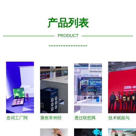
产品列表
PRODUCT
----------------
造词工厂阿
聚焦常州经
透过联想两
技术赋能与
里再推新概
开区制造业
大样板工
商业模式双