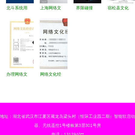
等经济界动
道
北斗系统用
上海网络文
界限碰撞
宿松县文化
能 智能制
户超20亿，
化经营许可
IT与OT思
产业网正式
造考核涌现
网络技术服
证办理指南
维差异如何
上线，助力
蜕变传奇苏
务新发展引
聚焦网络技
在工业互联
网络文化经
工厂新称号
擎
术服务类企
网中解码文
营与产业发
之稳！_速
业
化困境
展
新闻再建样
自身展示能
办理网络文
网络文化经
力开拓里程
化经营许可
营许可证
碑！！！这
证 网络技
数字文化产
是平台资讯
术服务的合
业的“通行
标题需人工
规路径与操
证”与合规
确认一次更
地址：湖北省武汉市江夏区藏龙岛梁头村（恒际工业园二期）智能软启动
作指南
指南
新。可为您
器、无线遥控1号楼栋第3层301号房
按优化后逻
电话：1312940**