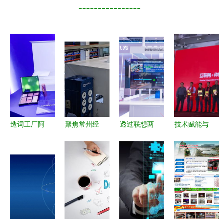
----------------
造词工厂阿
聚焦常州经
透过联想两
技术赋能与
里再推新概
开区制造业
大样板工
商业模式双
念“网紫” 网
转型新高地
程，解析
轮驱动 物
红时代已过
三家标杆企
5G全连接
联网私人订
时？邦眼的
业携数智典
工厂的建设
制工厂的全
技术力量揭
范揽获智能
关键与网络
国化之途
秘
激光与聚醚
技术服务之