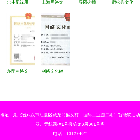
北斗系统用
上海网络文
界限碰撞
宿松县文化
能 智能制
户超20亿，
化经营许可
IT与OT思
产业网正式
造考核涌现
网络技术服
证办理指南
维差异如何
上线，助力
蜕变传奇苏
务新发展引
聚焦网络技
在工业互联
网络文化经
工厂新称号
擎
术服务类企
网中解码文
营与产业发
之稳！_速
业
化困境
展
新闻再建样
自身展示能
办理网络文
网络文化经
力开拓里程
化经营许可
营许可证
碑！！！这
证 网络技
数字文化产
是平台资讯
术服务的合
业的“通行
标题需人工
规路径与操
证”与合规
确认一次更
地址：湖北省武汉市江夏区藏龙岛梁头村（恒际工业园二期）智能软启动
作指南
指南
新。可为您
器、无线遥控1号楼栋第3层301号房
按优化后逻
电话：1312940**
辑接生成省