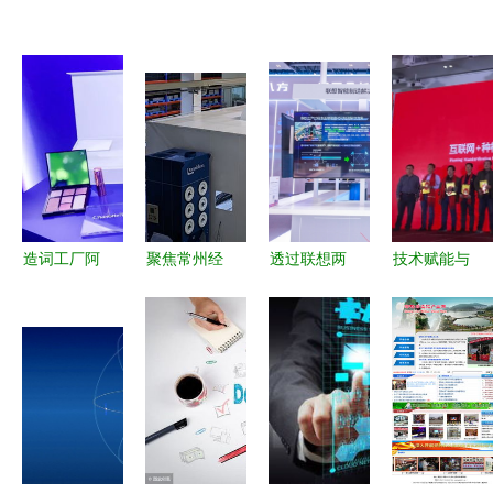
造词工厂阿
聚焦常州经
透过联想两
技术赋能与
里再推新概
开区制造业
大样板工
商业模式双
念“网紫” 网
转型新高地
程，解析
轮驱动 物
红时代已过
三家标杆企
5G全连接
联网私人订
时？邦眼的
业携数智典
工厂的建设
制工厂的全
技术力量揭
范揽获智能
关键与网络
国化之途
秘
激光与聚醚
技术服务之
等经济界动
道