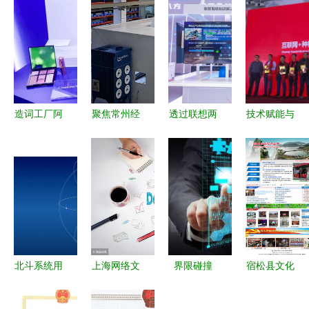
造词工厂阿
聚焦常州经
透过联想两
技术赋能与
里再推新概
开区制造业
大样板工
商业模式双
念“网紫” 网
转型新高地
程，解析
轮驱动 物
红时代已过
三家标杆企
5G全连接
联网私人订
时？邦眼的
业携数智典
工厂的建设
制工厂的全
技术力量揭
范揽获智能
关键与网络
国化之途
秘
激光与聚醚
技术服务之
等经济界动
道
北斗系统用
上海网络文
界限碰撞
宿松县文化
能 智能制
户超20亿，
化经营许可
IT与OT思
产业网正式
造考核涌现
网络技术服
证办理指南
维差异如何
上线，助力