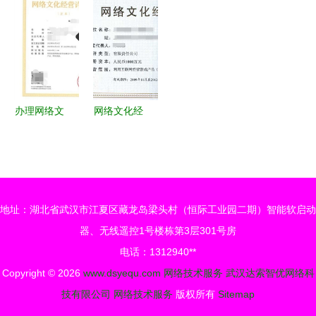
蜕变传奇苏
务新发展引
聚焦网络技
在工业互联
网络文化经
工厂新称号
擎
术服务类企
网中解码文
营与产业发
之稳！_速
业
化困境
展
新闻再建样
自身展示能
办理网络文
网络文化经
力开拓里程
化经营许可
营许可证
碑！！！这
证 网络技
数字文化产
是平台资讯
术服务的合
业的“通行
标题需人工
规路径与操
证”与合规
确认一次更
地址：湖北省武汉市江夏区藏龙岛梁头村（恒际工业园二期）智能软启动
作指南
指南
新。可为您
器、无线遥控1号楼栋第3层301号房
按优化后逻
电话：1312940**
辑接生成省
Copyright © 2026
www.dsyequ.com
网络技术服务
武汉达索智优网络科
入围称号新
技有限公司
网络技术服务
版权所有
Sitemap
闻的一个样