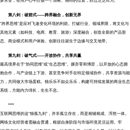
多求全，在用户心中占据一个清晰、独特的位置，胜过泛泛而为。
第八剑：破箭式——跨界融合，创新无界
“跨界思维”是应对飞速变化环境的利箭。打破行业、领域界限，将文化与
其他元素（如科技、电商、教育、旅游）深度融合，创造全新的产品形
态、商业模式和用户体验。创新往往诞生于边缘与交叉地带。
第九剑：破气式——开放协作，共享共赢
最高境界在于“协同思维”或“生态思维”。摒弃零和博弈，以开放的心态拥
抱合作，与产业链上下游、甚至竞争对手在特定领域协作，共享资源与能
力，共同做大市场蛋糕。独乐乐不如众乐乐，构建可持续发展的商业生态
系统，方能内力绵长，生生不息。
****
互联网思维的这“独孤九剑”，并非孤立存在，而是相辅相成、浑然一体。
网络文化经营者需融会贯通，根据自身阶段与市场环境灵活运用。牢