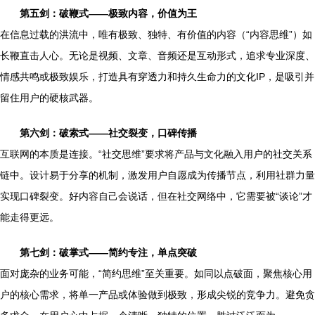
第五剑：破鞭式——极致内容，价值为王
在信息过载的洪流中，唯有极致、独特、有价值的内容（“内容思维”）如
长鞭直击人心。无论是视频、文章、音频还是互动形式，追求专业深度、
情感共鸣或极致娱乐，打造具有穿透力和持久生命力的文化IP，是吸引并
留住用户的硬核武器。
第六剑：破索式——社交裂变，口碑传播
互联网的本质是连接。“社交思维”要求将产品与文化融入用户的社交关系
链中。设计易于分享的机制，激发用户自愿成为传播节点，利用社群力量
实现口碑裂变。好内容自己会说话，但在社交网络中，它需要被“谈论”才
能走得更远。
第七剑：破掌式——简约专注，单点突破
面对庞杂的业务可能，“简约思维”至关重要。如同以点破面，聚焦核心用
户的核心需求，将单一产品或体验做到极致，形成尖锐的竞争力。避免贪