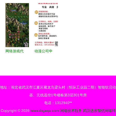
营许可证全
建设 如何
织开展互联
化经营许可
解析 从申
留住用户的
网文化经营
证加急办理
请到合规运
专业策略
单位专项检
流程全解析
营指南
查 筑牢网
络文化安全
防线
网络游戏代
动漫公司申
理商利润_
请网络文化
能歉钱的游
经营许可证
戏
的完整流程
指南
地址：湖北省武汉市江夏区藏龙岛梁头村（恒际工业园二期）智能软启动
器、无线遥控1号楼栋第3层301号房
电话：1312940**
Copyright © 2026
www.dsyequ.com
网络技术服务
武汉达索智优网络科