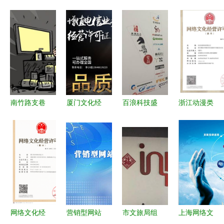
南竹路支巷
厦门文化经
百浪科技盛
浙江动漫类
深处的黑网
营许可证怎
装亮相第十
网络文化经
咖 15平米
样申请 创
七届深圳文
营许可证
暗室内挤着
哈网络 图
博会，全方
（文网文）
15台电脑，
位展示外贸
办理指南
监管是否需
及数字门户
要迭代？
实力
网络文化经
营销型网站
市文旅局组
上海网络文